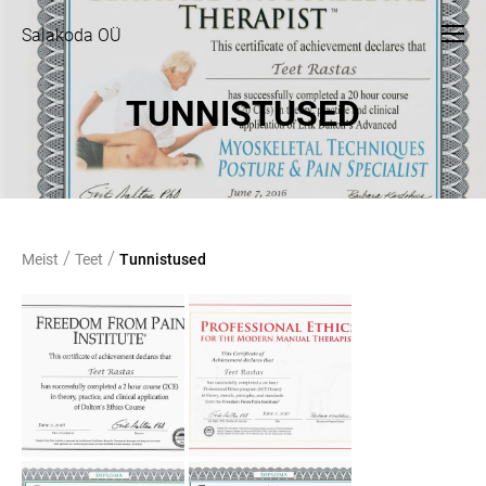
Salakoda OÜ
TUNNISTUSED
/
/
Meist
Teet
Tunnistused